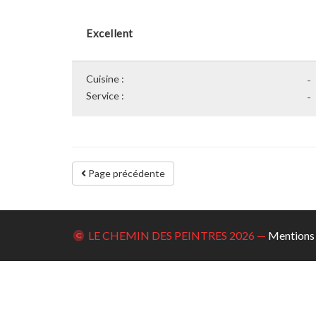
Excellent
Cuisine :
-
Service :
-
Page précédente
LE CHEMIN DES PEINTRES
2026 —
Mentions 