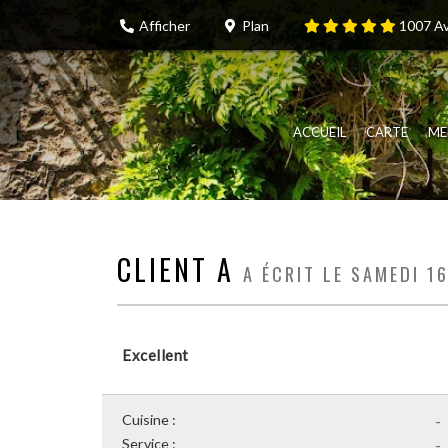
Afficher
Plan
1007
Av
ACCUEIL
CARTE
ME
CLIENT A
A ÉCRIT LE SAMEDI 1
Excellent
Cuisine :
-
Service :
-