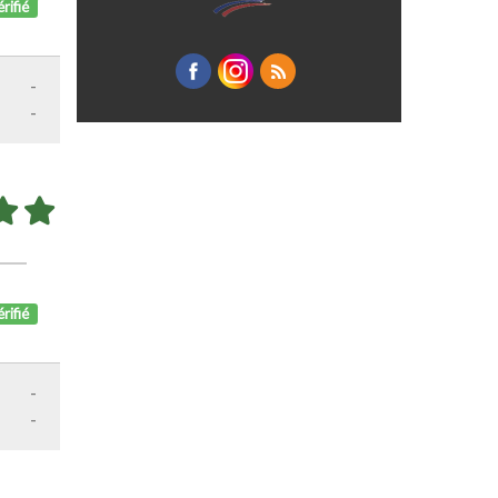
rifié
-
-
rifié
-
-