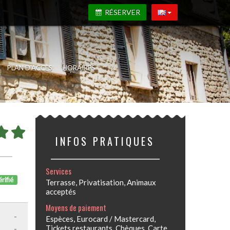
RÉSERVER
PLAN D'ACCÈS
HORAIRES
INFOS PRATIQUES
Services
rifié
Terrasse, Privatisation, Animaux
acceptés
Moyens de paiement
-
Espèces, Eurocard / Mastercard,
-
Tickets restaurants, Chèques, Carte