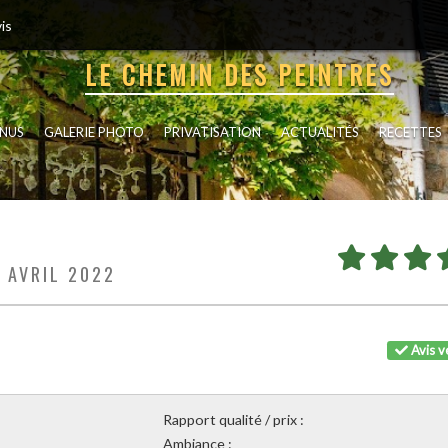
is
LE CHEMIN DES PEINTRES
NUS
GALERIE PHOTO
PRIVATISATION
ACTUALITÉS
RECETTES
6 AVRIL 2022
Avis vé
Rapport qualité / prix :
Ambiance :