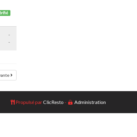
rifié
-
-
vante
Propulsé par
ClicResto
-
Administration