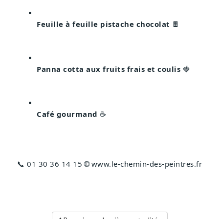
Feuille à feuille pistache chocolat
 🍫
Panna cotta aux fruits frais et coulis
 🍓
Café gourmand
 ☕
📞 01 30 36 14 15 🌐 www.le-chemin-des-peintres.fr